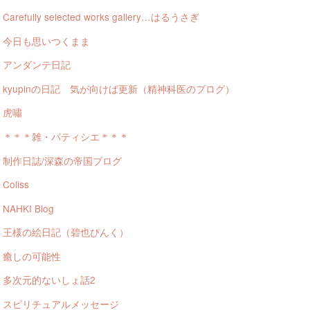
Carefully selected works gallery…はるうさぎ
今日も思いつくまま
アンダンテ日記
kyupinの日記 気が向けば更新（精神科医のブログ）
虎嘯
＊＊＊雑・パティシエ＊＊＊
制作日誌/深森の帝国ブログ
Coliss
NAHKI Blog
王様の絵日記（碧也ぴんく）
癒しの可能性
多次元的ないしょ話2
スピリチュアルメッセージ