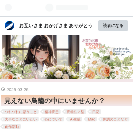
お互いさま おかげさま ありがとう
読者になる
2025
-
03
-
25
見えない鳥籠の中にいませんか？
つれづれに思うこと
精神疾患
双極性２型
日記
大事なこと言いたい
心について
AI生成
Mac
体調のことなど
創作活動