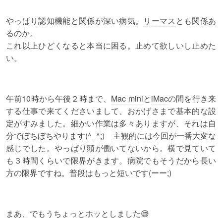
やっぱり認知機能と関係が深い病気。
リーマス
とも関係あ
るのか。
これ以上ひどくなると本当に困る。止めて欲しいし止めた
い。
午前10時から午後２時まで、
Mac mini
と
iMac
の間を行き来
する仕事で来てくださいまして、おかげさまで基本的な設
定がすみました。細かい作業は多々ありますが、それは自
分でぼちぼちやります(^_^;) 主観的には今回が一番大変な
感じでした。やっぱり頭が働いてないから。横で見ていて
も３時間くらいで限界がきます。病院でもそうだから長い
方の限界ですね。普段はもっと短いです(ーー;)
まあ、でもうちょっとホッとしました😅