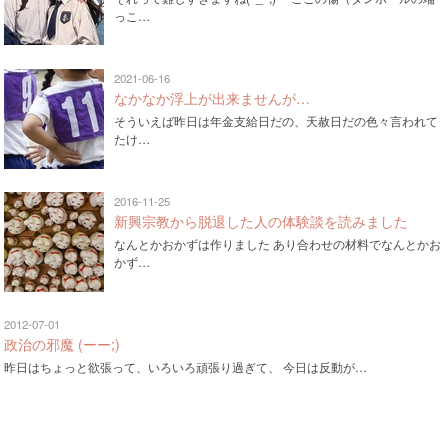
っこ…
2021-06-16
なかなか浮上が出来ませんが…
そういえば昨日は年金支給日だの、天赦日だの色々言われて
たけ…
2016-11-25
新興宗教から脱退した人の体験談を読みました
なんとかおかずは作りました あり合わせの材料でなんとかお
かず…
2012-07-01
政治の邪魔 (ーー;)
昨日はちょっと欲張って、いろいろ頑張り過ぎて、 今日は反動が…