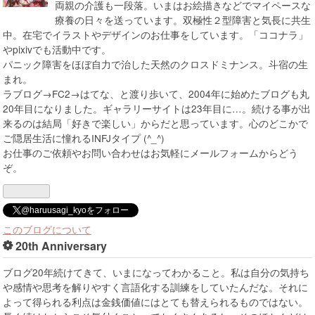
両親の介護も一段落。いまはお絵描きなどでマイペースな
療養の日々を送っています。双極性２型障害と気長に共生
中。在宅でイラストやデザインのお仕事をしています。「ココナラ」
やpixivでも活動中です。
パニック障害をほぼ自力で治した天然のクロスドミナンス。斗宿の生
まれ。
ラブログ→FC2→はてな、と渡り歩いて、2004年に始めたブログも丸
20年目になりました。ギャラリーサイトは23年目に…。続ける事が出
来るのは結局「好きで楽しい」からだと思っています。心のどこかで
ご隠居生活に憧れるINFJタイプ (^_^)
お仕事のご依頼やお問い合わせはお気軽にメールフォームからどう
ぞ。
@haruusagi_kyoをフォロー
このブログについて
20th Anniversary
ブログ20年続けてきて、いまになってわかること。私は自分の気持ち
や感情や思考を解りやすく言語化する訓練をしていたんだな。それに
よって得られる利点は金銭価値にはとても替えられるものではない。