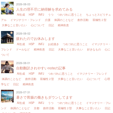
2026-08-03
人生の理不尽に納得解を求めてみる
AI生成
HSP
INFJ
うつ
つれづれに思うこと
ちょっとスピリチュ
アル
イマジナリー・フレンド
介護
体調のことなど
創作活動
双極性２型
大事なこと言いたい
心について
日記
精神疾患
2026-08-02
疲れたのでお休みします
AI生成
HSP
INFJ
お絵描き
つれづれに思うこと
イマジナリー・
フレンド
ドールなど
精神疾患
日記
大事なこと言いたい
好きなもの
心に
ついて
2026-08-01
自動翻訳されやすいnoteの記事
AI生成
HSP
INFJ
つれづれに思うこと
イマジナリー・フレンド
体調のことなど
創作活動
双極性２型
大事なこと言いたい
心について
心理
学など
日記
精神疾患
2026-07-31
暑さで胃腸の働きもダウンしてます
AI生成
HSP
INFJ
うつ
つれづれに思うこと
イマジナリー・フレ
ンド
体調のことなど
京都
創作活動
双極性２型
大事なこと言いたい
日記