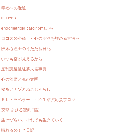
幸福への近道
In Deep
endometrioid carcinomaから
ロゴスの小径 ～心の空洞を埋める方法～
臨床心理士のうたたね日記
いつも空が見えるから
座乱読後乱駄夢人名事典Ⅱ
心の治癒と魂の覚醒
秘密とナゾとねこじゃらし
ＢＬトラベラー ～羽生結弦応援ブログ～
突撃 あひる観劇日記
生きづらい。それでも生きていく
晴れるの！？日記