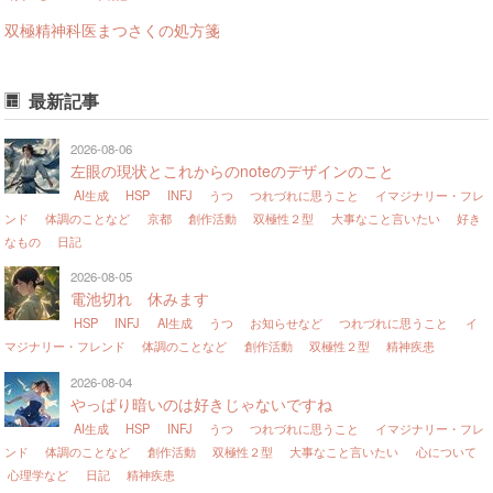
双極精神科医まつさくの処方箋
最新記事
2026-08-06
左眼の現状とこれからのnoteのデザインのこと
AI生成
HSP
INFJ
うつ
つれづれに思うこと
イマジナリー・フレ
ンド
体調のことなど
京都
創作活動
双極性２型
大事なこと言いたい
好き
なもの
日記
2026-08-05
電池切れ 休みます
HSP
INFJ
AI生成
うつ
お知らせなど
つれづれに思うこと
イ
マジナリー・フレンド
体調のことなど
創作活動
双極性２型
精神疾患
2026-08-04
やっぱり暗いのは好きじゃないですね
AI生成
HSP
INFJ
うつ
つれづれに思うこと
イマジナリー・フレ
ンド
体調のことなど
創作活動
双極性２型
大事なこと言いたい
心について
心理学など
日記
精神疾患